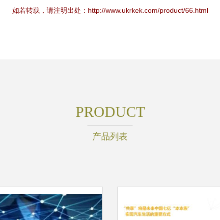
如若转载，请注明出处：http://www.ukrkek.com/product/66.html
PRODUCT
产品列表