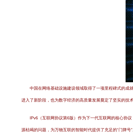
中国在网络基础设施建设领域取得了一项里程碑式的成就
进入了新阶段，也为数字经济的高质量发展奠定了坚实的技
IPv6（互联网协议第6版）作为下一代互联网的核心协议
源枯竭的问题，为万物互联的智能时代提供了充足的“门牌号