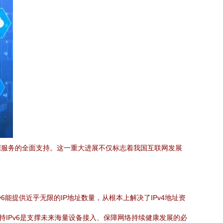
据服务的全面支持。这一重大进展不仅标志着我国互联网发展
6能提供近乎无限的IP地址数量，从根本上解决了IPv4地址资
IPv6是支撑未来海量设备接入、保障网络持续健康发展的必