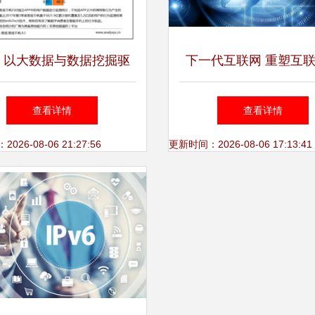
 以大数据与数据挖掘驱
下一代互联网 重塑互
行业互联网的分析服务
据服务的未来图景
查看详情
查看详情
26-08-06 21:27:56
更新时间：2026-08-06 17:13:41