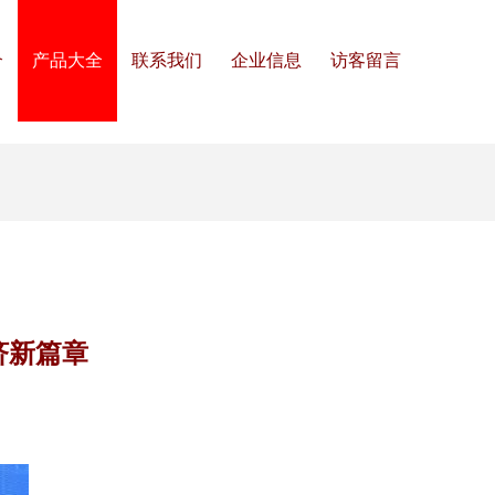
介
产品大全
联系我们
企业信息
访客留言
济新篇章