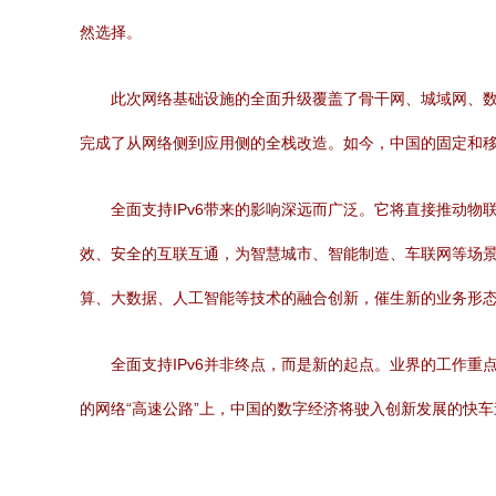
然选择。
此次网络基础设施的全面升级覆盖了骨干网、城域网、数
完成了从网络侧到应用侧的全栈改造。如今，中国的固定和移动
全面支持IPv6带来的影响深远而广泛。它将直接推动
效、安全的互联互通，为智慧城市、智能制造、车联网等场景
算、大数据、人工智能等技术的融合创新，催生新的业务形
全面支持IPv6并非终点，而是新的起点。业界的工作重点
的网络“高速公路”上，中国的数字经济将驶入创新发展的快