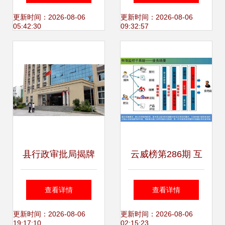
然这么强！
设计与数据服务赋
更新时间：2026-08-06
更新时间：2026-08-06
05:42:30
09:32:57
能
县行政审批局揭牌
云威榜第286期 互
成立，开启“互联网
联网数据服务赋能
查看详情
查看详情
+数据服务”新篇章
智慧食药，大数据
更新时间：2026-08-06
更新时间：2026-08-06
19:17:10
02:15:23