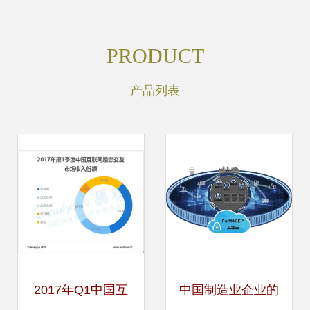
PRODUCT
产品列表
2017年Q1中国互
中国制造业企业的