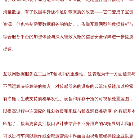
海量数据。有了数据本身还不足以带来质的改变——它们变成了宝贵
资源，但也特别需要数据服务的协助、。依靠互联网型的数据解析与
综合服务平台的加强体验与深入细致入微的信息安全保障进一步提质
提速。
互联网数据服务在工业IoT领域中的重要性。这表现为于一方面信息与
不同运算决策算法的植入，对传感器来的设备的云流转反馈加以检索
有序甄，生成支持质检早发性、设备和库存干预的可视预处置蓝图，
以提高过程中连回应的规划效质和系统与状况洞察准确度=的数据基本
匹配了。接着更多灵活接口设计或结合各业务用户的AI拓展则让我们
可以进行车间以操作或全程运营集中界面自由视角流畅操控企业以更