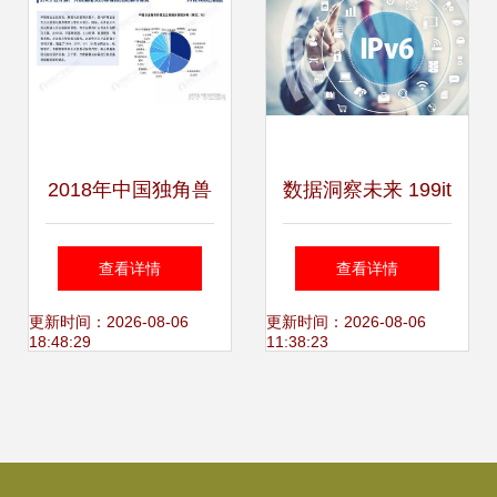
2018年中国独角兽
数据洞察未来 199it
生态图鉴 基于203
互联网数据资讯中
查看详情
查看详情
家企业的互联网大
心的服务蓝图
更新时间：2026-08-06
更新时间：2026-08-06
18:48:29
11:38:23
数据洞察