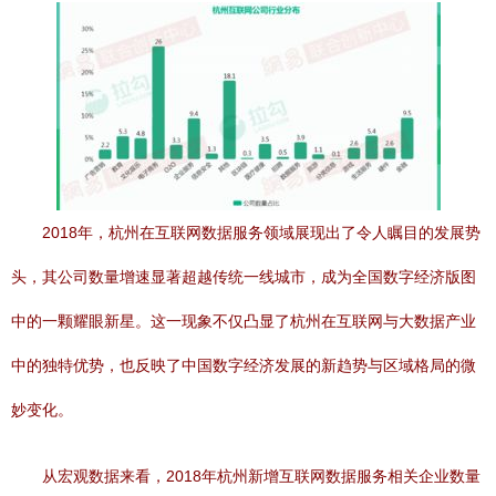
2018年，杭州在互联网数据服务领域展现出了令人瞩目的发展势
头，其公司数量增速显著超越传统一线城市，成为全国数字经济版图
中的一颗耀眼新星。这一现象不仅凸显了杭州在互联网与大数据产业
中的独特优势，也反映了中国数字经济发展的新趋势与区域格局的微
妙变化。
从宏观数据来看，2018年杭州新增互联网数据服务相关企业数量