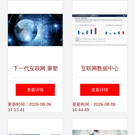
发展
下一代互联网 重塑
互联网数据中心
互联网数据服务的
199IT引领数据服
查看详情
查看详情
未来图景
务新纪元
更新时间：2026-08-06
更新时间：2026-08-06
17:13:41
16:44:49